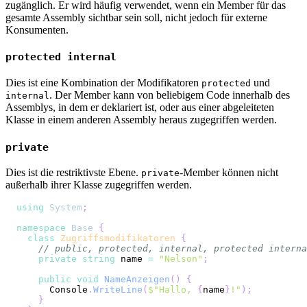
zugänglich. Er wird häufig verwendet, wenn ein Member für das
gesamte Assembly sichtbar sein soll, nicht jedoch für externe
Konsumenten.
protected internal
Dies ist eine Kombination der Modifikatoren
und
protected
. Der Member kann von beliebigem Code innerhalb des
internal
Assemblys, in dem er deklariert ist, oder aus einer abgeleiteten
Klasse in einem anderen Assembly heraus zugegriffen werden.
private
Dies ist die restriktivste Ebene.
-Member können nicht
private
außerhalb ihrer Klasse zugegriffen werden.
using
System
;
namespace
Base
{
class
Zugriffsmodifikatoren
{
// public, protected, internal, protected interna
private
string
 name 
=
"Nelson"
;
public
void
NameAnzeigen
(
)
{
      Console
.
WriteLine
(
$"Hallo, 
{
name
}
!"
)
;
}