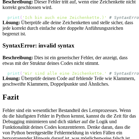
Beschreibung:
Dieser Fehler tritt auf, wenn eine Zeichenkette nicht
korrekt geschlossen wird.
print
(
'Ich bin auch eine Zeichenkette.)'
# SyntaxErro
Lösung:
Überprüfe alle deine Zeichenketten und stelle sicher, dass
jede korrekt durch einfache oder doppelte Anführungszeichen
begrenzt ist.
SyntaxError: invalid syntax
Beschreibung:
Dies ist ein generischer Fehler, der anzeigt, dass
etwas mit der Struktur deines Codes nicht stimmt.
print
(
'Wir sind alle eine Zeichenkette.'
# SyntaxErro
Lösung:
Überprüfe deinen Code auf fehlende Teile wie Klammern,
geschweifte Klammern, Doppelpunkte und Ähnliches.
Fazit
Fehler sind ein wesentlicher Bestandteil des Lernprozesses. Wenn
du die häufigsten Fehler in Python kennst, kannst du die Zeit für das
Debugging minimieren und dich stärker auf die Logik und
Funktionalität deines Codes konzentrieren. Denke daran, dass die
von Python bereitgestellte Fehlermeldung in vielen Fällen ein
hervorragender Hinweis darauf ist, was möglicherweise falsch ist.