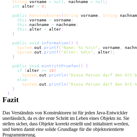
String
 vorname 
=
null
,
 nachname 
=
null
;
int
 alter 
=
0
;
public
Konstruktoren
(
String
 vorname
,
String
 nachnam
this
.
vorname 
=
 vorname
;
this
.
nachname 
=
 nachname
;
this
.
alter 
=
 alter
;
}
public
void
information
(
)
{
System
.
out
.
printf
(
"Name: %s %s\n"
,
 vorname
,
 nachn
System
.
out
.
printf
(
"Alter: %d\n"
,
 alter
)
;
}
public
void
eintrittPruefen
(
)
{
if
(
alter 
>=
18
)
System
.
out
.
println
(
"Diese Person darf den Ort b
else
System
.
out
.
println
(
"Diese Person darf den Ort n
}
}
Fazit
Das Verständnis von Konstruktoren ist für jeden Java-Entwickler
unerlässlich, da es der erste Schritt im Leben eines Objekts ist. Sie
stellen sicher, dass Objekte korrekt erstellt und initialisiert werden,
und bieten damit eine solide Grundlage für die objektorientierte
Programmierung.