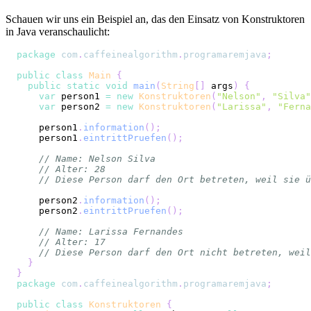
Schauen wir uns ein Beispiel an, das den Einsatz von Konstruktoren
in Java veranschaulicht:
package
com
.
caffeinealgorithm
.
programaremjava
;
public
class
Main
{
public
static
void
main
(
String
[
]
 args
)
{
var
 person1 
=
new
Konstruktoren
(
"Nelson"
,
"Silva"
var
 person2 
=
new
Konstruktoren
(
"Larissa"
,
"Ferna
    person1
.
information
(
)
;
    person1
.
eintrittPruefen
(
)
;
// Name: Nelson Silva
// Alter: 28
// Diese Person darf den Ort betreten, weil sie ü
    person2
.
information
(
)
;
    person2
.
eintrittPruefen
(
)
;
// Name: Larissa Fernandes
// Alter: 17
// Diese Person darf den Ort nicht betreten, weil
}
}
package
com
.
caffeinealgorithm
.
programaremjava
;
public
class
Konstruktoren
{