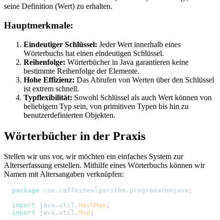
seine Definition (Wert) zu erhalten.
Hauptmerkmale:
Eindeutiger Schlüssel:
Jeder Wert innerhalb eines
Wörterbuchs hat einen eindeutigen Schlüssel.
Reihenfolge:
Wörterbücher in Java garantieren keine
bestimmte Reihenfolge der Elemente.
Hohe Effizienz:
Das Abrufen von Werten über den Schlüssel
ist extrem schnell.
Typflexibilität:
Sowohl Schlüssel als auch Wert können von
beliebigem Typ sein, von primitiven Typen bis hin zu
benutzerdefinierten Objekten.
Wörterbücher in der Praxis
Stellen wir uns vor, wir möchten ein einfaches System zur
Alterserfassung erstellen. Mithilfe eines Wörterbuchs können wir
Namen mit Altersangaben verknüpfen:
package
com
.
caffeinealgorithm
.
programaremjava
;
import
java
.
util
.
HashMap
;
import
java
.
util
.
Map
;