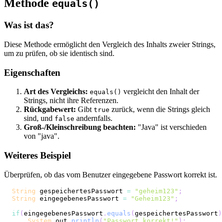
Methode
equals()
Was ist das?
Diese Methode ermöglicht den Vergleich des Inhalts zweier Strings,
um zu prüfen, ob sie identisch sind.
Eigenschaften
Art des Vergleichs:
vergleicht den Inhalt der
equals()
Strings, nicht ihre Referenzen.
Rückgabewert:
Gibt
zurück, wenn die Strings gleich
true
sind, und
andernfalls.
false
Groß-/Kleinschreibung beachten:
"Java" ist verschieden
von "java".
Weiteres Beispiel
Überprüfen, ob das vom Benutzer eingegebene Passwort korrekt ist.
String
 gespeichertesPasswort 
=
"geheim123"
;
String
 eingegebenesPasswort 
=
"Geheim123"
;
if
(
eingegebenesPasswort
.
equals
(
gespeichertesPasswort
)
System
.
out
.
println
(
"Passwort korrekt!"
)
;