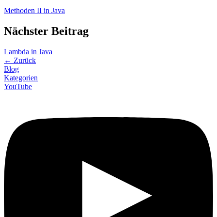
Methoden II in Java
Nächster Beitrag
Lambda in Java
←
Zurück
Blog
Kategorien
YouTube