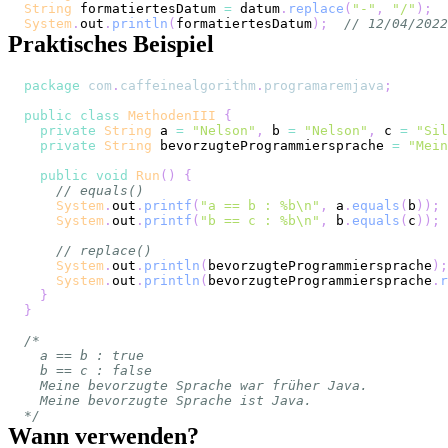
String
 formatiertesDatum 
=
 datum
.
replace
(
"-"
,
"/"
)
;
System
.
out
.
println
(
formatiertesDatum
)
;
// 12/04/2022
Praktisches Beispiel
package
com
.
caffeinealgorithm
.
programaremjava
;
public
class
MethodenIII
{
private
String
 a 
=
"Nelson"
,
 b 
=
"Nelson"
,
 c 
=
"Sil
private
String
 bevorzugteProgrammiersprache 
=
"Mein
public
void
Run
(
)
{
// equals()
System
.
out
.
printf
(
"a == b : %b\n"
,
 a
.
equals
(
b
)
)
;
System
.
out
.
printf
(
"b == c : %b\n"
,
 b
.
equals
(
c
)
)
;
// replace()
System
.
out
.
println
(
bevorzugteProgrammiersprache
)
;
System
.
out
.
println
(
bevorzugteProgrammiersprache
.
r
}
}
*/
Wann verwenden?