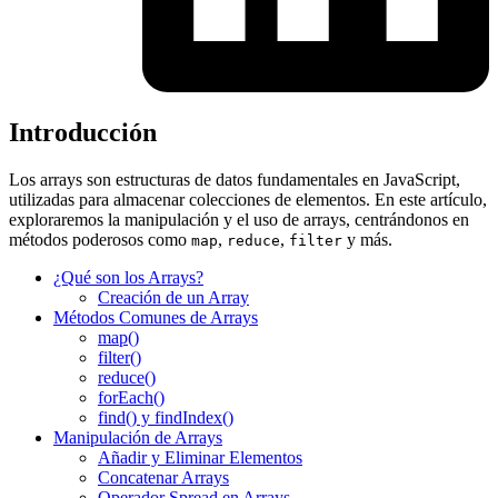
Introducción
Los arrays son estructuras de datos fundamentales en JavaScript,
utilizadas para almacenar colecciones de elementos. En este artículo,
exploraremos la manipulación y el uso de arrays, centrándonos en
métodos poderosos como
,
,
y más.
map
reduce
filter
¿Qué son los Arrays?
Creación de un Array
Métodos Comunes de Arrays
map()
filter()
reduce()
forEach()
find() y findIndex()
Manipulación de Arrays
Añadir y Eliminar Elementos
Concatenar Arrays
Operador Spread en Arrays