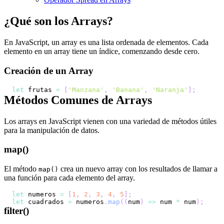
¿Qué son los Arrays?
En JavaScript, un array es una lista ordenada de elementos. Cada
elemento en un array tiene un índice, comenzando desde cero.
Creación de un Array
let
 frutas 
=
[
'Manzana'
,
'Banana'
,
'Naranja'
]
;
Métodos Comunes de Arrays
Los arrays en JavaScript vienen con una variedad de métodos útiles
para la manipulación de datos.
map()
El método
crea un nuevo array con los resultados de llamar a
map()
una función para cada elemento del array.
let
 numeros 
=
[
1
,
2
,
3
,
4
,
5
]
;
let
 cuadrados 
=
 numeros
.
map
(
(
num
)
=>
 num 
*
 num
)
;
filter()