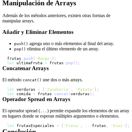
Manipulación de Arrays
Además de los métodos anteriores, existen otras formas de
manipular arrays.
Añadir y Eliminar Elementos
agrega uno o más elementos al final del array.
push()
elimina el último elemento de un array.
pop()
frutas
.
push
(
'Mango'
)
;
let
 ultimaFruta 
=
 frutas
.
pop
(
)
;
Concatenar Arrays
El método
une dos o más arrays.
concat()
let
 verduras 
=
[
'Zanahoria'
,
'Patata'
]
;
let
 comida 
=
 frutas
.
concat
(
verduras
)
;
Operador Spread en Arrays
El operador spread (
) permite expandir los elementos de un array
...
en lugares donde se esperan múltiples argumentos o elementos.
let
 frutasEspeciales 
=
[
'Fresa'
,
...
frutas
,
'Kiwi'
]
;
Conclusión