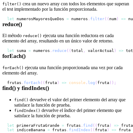
crea un nuevo array con todos los elementos que superan
filter()
el test implementado por la función proporcionada.
let
 numerosMayoresQueDos 
=
 numeros
.
filter
(
(
num
)
=>
 nu
reduce()
El método
ejecuta una función reductora en cada
reduce()
elemento del array, resultando en un único valor de retorno.
let
 suma 
=
 numeros
.
reduce
(
(
total
,
 valorActual
)
=>
 tot
forEach()
ejecuta una función proporcionada una vez por cada
forEach()
elemento del array.
frutas
.
forEach
(
(
fruta
)
=>
console
.
log
(
fruta
)
)
;
find() y findIndex()
devuelve el valor del primer elemento del array que
find()
satisface la función de prueba.
devuelve el índice del primer elemento que
findIndex()
satisface la función de prueba.
let
 primeraFrutaGrande 
=
 frutas
.
find
(
(
fruta
)
=>
 fruta
let
 indiceBanana 
=
 frutas
.
findIndex
(
(
fruta
)
=>
 fruta 