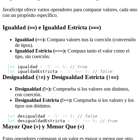
JavaScript ofrece varios operadores para comparar valores, cada uno
con un propósito específico.
Igualdad (
) e Igualdad Estricta (
)
==
===
Igualdad (==):
Compara valores tras la coerción (conversión
de tipos).
Igualdad Estricta (===):
Compara tanto el valor como el
tipo, sin coerción.
let
 igualdad 
=
'5'
==
5
;
// true
let
 igualdadEstricta 
=
'5'
===
5
;
// false
Desigualdad (
) y Desigualdad Estricta (
)
!=
!==
Desigualdad (!=):
Comprueba si los valores son distintos,
con coerción.
Desigualdad Estricta (!==):
Comprueba si los valores y los
tipos son distintos.
let
 desigualdad 
=
'5'
!=
5
;
// false
let
 desigualdadEstricta 
=
'5'
!==
5
;
// true
Mayor Que (
) y Menor Que (
)
>
<
Estos operadores comparan si un valor es mayor o menor que otro.