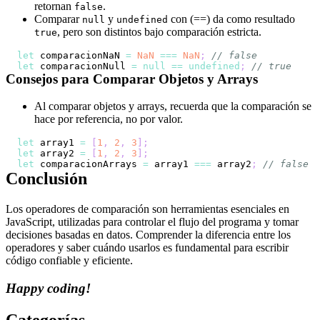
retornan
.
false
Comparar
y
con (==) da como resultado
null
undefined
, pero son distintos bajo comparación estricta.
true
let
 comparacionNaN 
=
NaN
===
NaN
;
// false
let
 comparacionNull 
=
null
==
undefined
;
// true
Consejos para Comparar Objetos y Arrays
Al comparar objetos y arrays, recuerda que la comparación se
hace por referencia, no por valor.
let
 array1 
=
[
1
,
2
,
3
]
;
let
 array2 
=
[
1
,
2
,
3
]
;
let
 comparacionArrays 
=
 array1 
===
 array2
;
// false
Conclusión
Los operadores de comparación son herramientas esenciales en
JavaScript, utilizadas para controlar el flujo del programa y tomar
decisiones basadas en datos. Comprender la diferencia entre los
operadores y saber cuándo usarlos es fundamental para escribir
código confiable y eficiente.
Happy coding!
Categorías