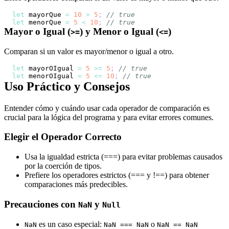
let
 mayorQue 
=
10
>
5
;
// true
let
 menorQue 
=
5
<
10
;
// true
Mayor o Igual (
) y Menor o Igual (
)
>=
<=
Comparan si un valor es mayor/menor o igual a otro.
let
 mayorOIgual 
=
5
>=
5
;
// true
let
 menorOIgual 
=
5
<=
10
;
// true
Uso Práctico y Consejos
Entender cómo y cuándo usar cada operador de comparación es
crucial para la lógica del programa y para evitar errores comunes.
Elegir el Operador Correcto
Usa la igualdad estricta (===) para evitar problemas causados
por la coerción de tipos.
Prefiere los operadores estrictos (=== y !==) para obtener
comparaciones más predecibles.
Precauciones con
y
NaN
Null
es un caso especial:
o
NaN
NaN === NaN
NaN == NaN