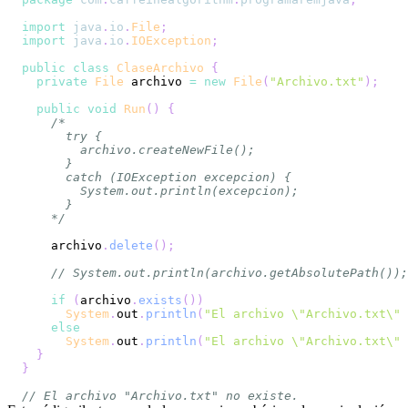
import
java
.
io
.
File
;
import
java
.
io
.
IOException
;
public
class
ClaseArchivo
{
private
File
 archivo 
=
new
File
(
"Archivo.txt"
)
;
public
void
Run
(
)
{
    */
    archivo
.
delete
(
)
;
// System.out.println(archivo.getAbsolutePath());
if
(
archivo
.
exists
(
)
)
System
.
out
.
println
(
"El archivo \"Archivo.txt\" 
else
System
.
out
.
println
(
"El archivo \"Archivo.txt\" 
}
}
// El archivo "Archivo.txt" no existe.