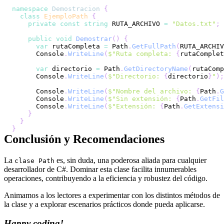
namespace
Demostracion
{
class
EjemploPath
{
private
const
string
 RUTA_ARCHIVO 
=
"Datos.txt"
;
public
void
Demostrar
(
)
{
var
 rutaCompleta 
=
 Path
.
GetFullPath
(
RUTA_ARCHIV
      Console
.
WriteLine
(
$"Ruta completa: 
{
rutaComplet
var
 directorio 
=
 Path
.
GetDirectoryName
(
rutaComp
      Console
.
WriteLine
(
$"Directorio: 
{
directorio
}
"
)
;
      Console
.
WriteLine
(
$"Nombre del archivo: 
{
Path
.
G
      Console
.
WriteLine
(
$"Sin extensión: 
{
Path
.
GetFil
      Console
.
WriteLine
(
$"Extensión: 
{
Path
.
GetExtensi
}
}
}
Conclusión y Recomendaciones
La
es, sin duda, una poderosa aliada para cualquier
clase Path
desarrollador de C#. Dominar esta clase facilita innumerables
operaciones, contribuyendo a la eficiencia y robustez del código.
Animamos a los lectores a experimentar con los distintos métodos de
la clase y a explorar escenarios prácticos donde pueda aplicarse.
Happy coding!