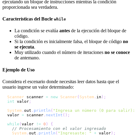
ejecutando un bloque de instrucciones mientras la condición
proporcionada sea verdadera.
Características del Bucle
while
La condición se evalúa
antes
de la ejecución del bloque de
código.
Si la condición es inicialmente falsa, el bloque de código
no
se ejecuta
.
Muy utilizado cuando el número de iteraciones
no se conoce
de antemano.
Ejemplo de Uso
Considera el escenario donde necesitas leer datos hasta que el
usuario ingrese un valor determinado:
Scanner
 scanner 
=
new
Scanner
(
System
.
in
)
;
int
 valor
;
System
.
out
.
println
(
"Ingresa un número (0 para salir):
valor 
=
 scanner
.
nextInt
(
)
;
while
(
valor 
!=
0
)
{
// Procesamiento con el valor ingresado
System
.
out
.
println
(
"Ingresaste: "
+
 valor
)
;