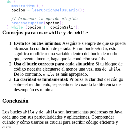
do
{
mostrarMenu
(
)
;
  opcion 
=
leerOpcionDelUsuario
(
)
;
// Procesar la opción elegida
procesarOpcion
(
opcion
)
;
}
while
(
opcion 
!=
 opcionSalir
)
;
Consejos para usar
y
while
do while
Evita los bucles infinitos:
Asegúrate siempre de que se pueda
alcanzar la condición de parada. En un bucle
, esto
while
significa modificar una variable dentro del bucle de modo
que, eventualmente, haga que la condición sea falsa.
Usa el bucle correcto para cada situación:
Si tu bloque de
código necesita ejecutarse al menos una vez, usa
.
do while
De lo contrario,
es más apropiado.
while
La claridad es fundamental:
Prioriza la claridad del código
sobre el rendimiento, especialmente cuando la diferencia de
desempeño es mínima.
Conclusión
Los bucles
y
son herramientas poderosas en Java,
while
do while
cada uno con sus particularidades y aplicaciones. Comprender
cuándo y cómo usarlos es crucial para escribir código eficiente y
claro.