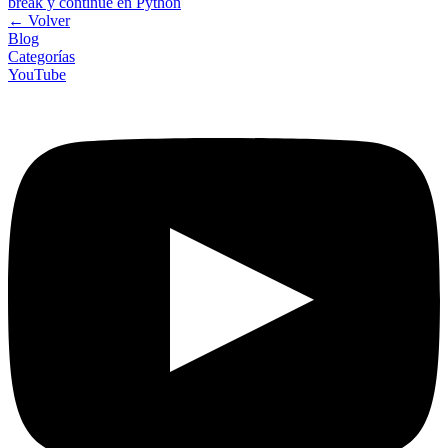
break y continue en Python
←
Volver
Blog
Categorías
YouTube