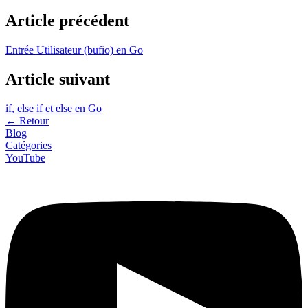
Article précédent
Entrée Utilisateur (bufio) en Go
Article suivant
if, else if et else en Go
←
Retour
Blog
Catégories
YouTube