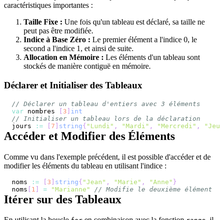
caractéristiques importantes :
Taille Fixe :
Une fois qu'un tableau est déclaré, sa taille ne
peut pas être modifiée.
Indice à Base Zéro :
Le premier élément a l'indice 0, le
second a l'indice 1, et ainsi de suite.
Allocation en Mémoire :
Les éléments d'un tableau sont
stockés de manière contiguë en mémoire.
Déclarer et Initialiser des Tableaux
// Déclarer un tableau d'entiers avec 3 éléments
var
 nombres 
[
3
]
int
// Initialiser un tableau lors de la déclaration
jours 
:=
[
7
]
string
{
"Lundi"
,
"Mardi"
,
"Mercredi"
,
"Jeu
Accéder et Modifier des Éléments
Comme vu dans l'exemple précédent, il est possible d'accéder et de
modifier les éléments du tableau en utilisant l'indice :
noms 
:=
[
3
]
string
{
"Jean"
,
"Marie"
,
"Anne"
}
noms
[
1
]
=
"Marianne"
// Modifie le deuxième élément
Itérer sur des Tableaux
En utilisant la boucle
en combinaison avec la fonction
, il