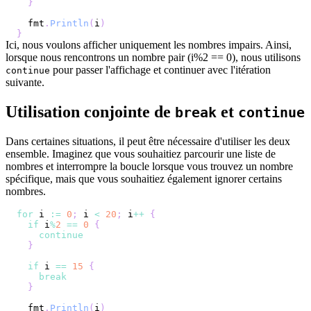
}
  fmt
.
Println
(
i
)
}
Ici, nous voulons afficher uniquement les nombres impairs. Ainsi,
lorsque nous rencontrons un nombre pair (i%2 == 0), nous utilisons
pour passer l'affichage et continuer avec l'itération
continue
suivante.
Utilisation conjointe de
et
break
continue
Dans certaines situations, il peut être nécessaire d'utiliser les deux
ensemble. Imaginez que vous souhaitiez parcourir une liste de
nombres et interrompre la boucle lorsque vous trouvez un nombre
spécifique, mais que vous souhaitiez également ignorer certains
nombres.
for
 i 
:=
0
;
 i 
<
20
;
 i
++
{
if
 i
%
2
==
0
{
continue
}
if
 i 
==
15
{
break
}
  fmt
.
Println
(
i
)