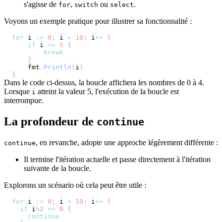
s'agisse de
,
ou
.
for
switch
select
Voyons un exemple pratique pour illustrer sa fonctionnalité :
for
 i 
:=
0
;
 i 
<
10
;
 i
++
{
if
 i 
==
5
{
break
}
    fmt
.
Println
(
i
)
}
Dans le code ci-dessus, la boucle affichera les nombres de 0 à 4.
Lorsque
atteint la valeur 5, l'exécution de la boucle est
i
interrompue.
La profondeur de
continue
, en revanche, adopte une approche légèrement différente :
continue
Il termine l'itération actuelle et passe directement à l'itération
suivante de la boucle.
Explorons un scénario où cela peut être utile :
for
 i 
:=
0
;
 i 
<
10
;
 i
++
{
if
 i
%
2
==
0
{
continue