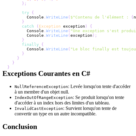
}
;
try
{
        Console
.
WriteLine
(
$"Contenu de l'élément : 
{
n
}
catch
(
Exception
 exception
)
{
        Console
.
WriteLine
(
"Une exception s'est produi
        Console
.
WriteLine
(
exception
)
;
}
finally
{
        Console
.
WriteLine
(
"Le bloc finally est toujou
}
}
}
}
Exceptions Courantes en C#
: Levée lorsqu'on tente d'accéder
NullReferenceException
à un membre d'un objet null.
: Se produit lorsqu'on tente
IndexOutOfRangeException
d'accéder à un index hors des limites d'un tableau.
: Survient lorsqu'on tente de
InvalidCastException
convertir un type en un autre incompatible.
Conclusion