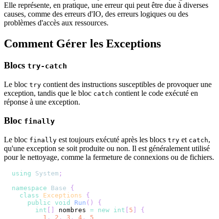
Elle représente, en pratique, une erreur qui peut être due à diverses
causes, comme des erreurs d'IO, des erreurs logiques ou des
problèmes d'accès aux ressources.
Comment Gérer les Exceptions
Blocs
try-catch
Le bloc
contient des instructions susceptibles de provoquer une
try
exception, tandis que le bloc
contient le code exécuté en
catch
réponse à une exception.
Bloc
finally
Le bloc
est toujours exécuté après les blocs
et
,
finally
try
catch
qu'une exception se soit produite ou non. Il est généralement utilisé
pour le nettoyage, comme la fermeture de connexions ou de fichiers.
using
System
;
namespace
Base
{
class
Exceptions
{
public
void
Run
(
)
{
int
[
]
 nombres 
=
new
int
[
5
]
{
1
,
2
,
3
,
4
,
5