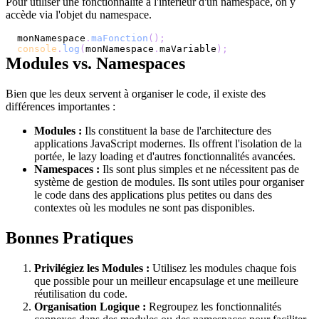
Pour utiliser une fonctionnalité à l'intérieur d'un namespace, on y
accède via l'objet du namespace.
monNamespace
.
maFonction
(
)
;
console
.
log
(
monNamespace
.
maVariable
)
;
Modules vs. Namespaces
Bien que les deux servent à organiser le code, il existe des
différences importantes :
Modules :
Ils constituent la base de l'architecture des
applications JavaScript modernes. Ils offrent l'isolation de la
portée, le lazy loading et d'autres fonctionnalités avancées.
Namespaces :
Ils sont plus simples et ne nécessitent pas de
système de gestion de modules. Ils sont utiles pour organiser
le code dans des applications plus petites ou dans des
contextes où les modules ne sont pas disponibles.
Bonnes Pratiques
Privilégiez les Modules :
Utilisez les modules chaque fois
que possible pour un meilleur encapsulage et une meilleure
réutilisation du code.
Organisation Logique :
Regroupez les fonctionnalités