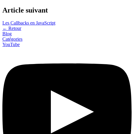
Article suivant
Les Callbacks en JavaScript
←
Retour
Blog
Catégories
YouTube