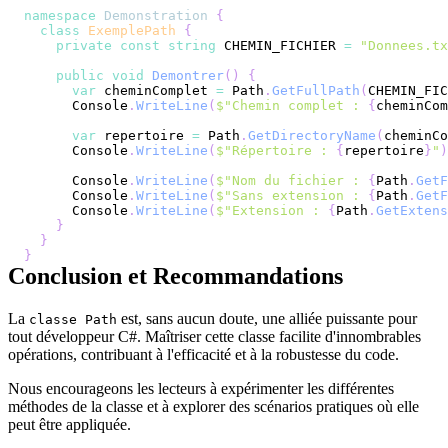
namespace
Demonstration
{
class
ExemplePath
{
private
const
string
 CHEMIN_FICHIER 
=
"Donnees.tx
public
void
Demontrer
(
)
{
var
 cheminComplet 
=
 Path
.
GetFullPath
(
CHEMIN_FIC
      Console
.
WriteLine
(
$"Chemin complet : 
{
cheminCom
var
 repertoire 
=
 Path
.
GetDirectoryName
(
cheminCo
      Console
.
WriteLine
(
$"Répertoire : 
{
repertoire
}
"
)
      Console
.
WriteLine
(
$"Nom du fichier : 
{
Path
.
GetF
      Console
.
WriteLine
(
$"Sans extension : 
{
Path
.
GetF
      Console
.
WriteLine
(
$"Extension : 
{
Path
.
GetExtens
}
}
}
Conclusion et Recommandations
La
est, sans aucun doute, une alliée puissante pour
classe Path
tout développeur C#. Maîtriser cette classe facilite d'innombrables
opérations, contribuant à l'efficacité et à la robustesse du code.
Nous encourageons les lecteurs à expérimenter les différentes
méthodes de la classe et à explorer des scénarios pratiques où elle
peut être appliquée.