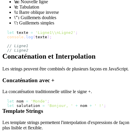
\n:
Nouvelle ligne
\t:
Tabulation
\\:
Barre oblique inverse
\":
Guillemets doubles
\':
Guillemets simples
let
 texte 
=
'Ligne1\\nLigne2'
;
console
.
log
(
texte
)
;
// Ligne1
// Ligne2
Concaténation et Interpolation
Les strings peuvent être combinés de plusieurs façons en JavaScript.
Concaténation avec +
La concaténation traditionnelle utilise le signe +.
let
 nom 
=
'Monde'
;
let
 salutation 
=
'Bonjour, '
+
 nom 
+
' !'
;
Template Strings
Les template strings permettent l'interpolation d'expressions de façon
plus lisible et flexible.