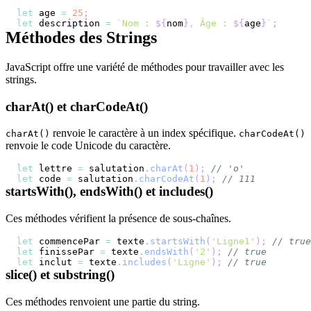
let
 age 
=
25
;
let
 description 
=
`
Nom : 
${
nom
}
, Âge : 
${
age
}
`
;
Méthodes des Strings
JavaScript offre une variété de méthodes pour travailler avec les
strings.
charAt() et charCodeAt()
renvoie le caractère à un index spécifique.
charAt()
charCodeAt()
renvoie le code Unicode du caractère.
let
 lettre 
=
 salutation
.
charAt
(
1
)
;
// 'o'
let
 code 
=
 salutation
.
charCodeAt
(
1
)
;
// 111
startsWith(), endsWith() et includes()
Ces méthodes vérifient la présence de sous-chaînes.
let
 commencePar 
=
 texte
.
startsWith
(
'Ligne1'
)
;
// true
let
 finissePar 
=
 texte
.
endsWith
(
'2'
)
;
// true
let
 inclut 
=
 texte
.
includes
(
'Ligne'
)
;
// true
slice() et substring()
Ces méthodes renvoient une partie du string.