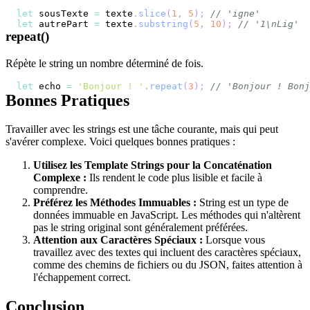
let
 sousTexte 
=
 texte
.
slice
(
1
,
5
)
;
// 'igne'
let
 autrePart 
=
 texte
.
substring
(
5
,
10
)
;
// '1\nLig'
repeat()
Répète le string un nombre déterminé de fois.
let
 echo 
=
'Bonjour ! '
.
repeat
(
3
)
;
// 'Bonjour ! Bonj
Bonnes Pratiques
Travailler avec les strings est une tâche courante, mais qui peut
s'avérer complexe. Voici quelques bonnes pratiques :
Utilisez les Template Strings pour la Concaténation
Complexe :
Ils rendent le code plus lisible et facile à
comprendre.
Préférez les Méthodes Immuables :
String est un type de
données immuable en JavaScript. Les méthodes qui n'altèrent
pas le string original sont généralement préférées.
Attention aux Caractères Spéciaux :
Lorsque vous
travaillez avec des textes qui incluent des caractères spéciaux,
comme des chemins de fichiers ou du JSON, faites attention à
l'échappement correct.
Conclusion