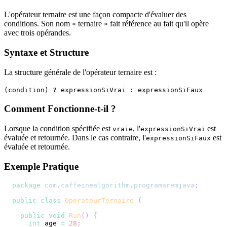
L'opérateur ternaire est une façon compacte d'évaluer des
conditions. Son nom « ternaire » fait référence au fait qu'il opère
avec trois opérandes.
Syntaxe et Structure
La structure générale de l'opérateur ternaire est :
(condition) ? expressionSiVrai : expressionSiFaux
Comment Fonctionne-t-il ?
Lorsque la condition spécifiée est
, l'
est
vraie
expressionSiVrai
évaluée et retournée. Dans le cas contraire, l'
est
expressionSiFaux
évaluée et retournée.
Exemple Pratique
package
com
.
caffeinealgorithm
.
programaremjava
;
public
class
OperateurTernaire
{
public
void
Run
(
)
{
int
 age 
=
28
;