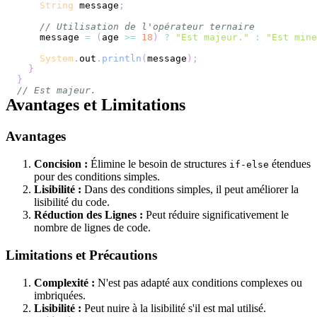
String
 message
;
// Utilisation de l'opérateur ternaire
    message 
=
(
age 
>=
18
)
?
"Est majeur."
:
"Est mine
System
.
out
.
println
(
message
)
;
}
}
// Est majeur.
Avantages et Limitations
Avantages
Concision :
Élimine le besoin de structures
étendues
if-else
pour des conditions simples.
Lisibilité :
Dans des conditions simples, il peut améliorer la
lisibilité du code.
Réduction des Lignes :
Peut réduire significativement le
nombre de lignes de code.
Limitations et Précautions
Complexité :
N'est pas adapté aux conditions complexes ou
imbriquées.
Lisibilité :
Peut nuire à la lisibilité s'il est mal utilisé.