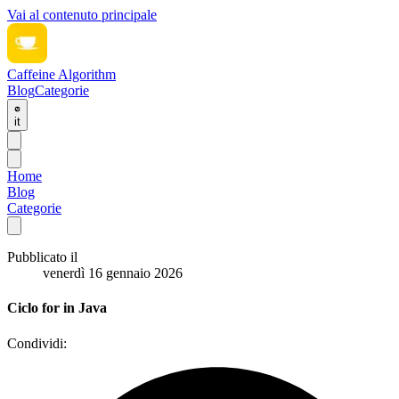
Vai al contenuto principale
Caffeine Algorithm
Blog
Categorie
it
Home
Blog
Categorie
Pubblicato il
venerdì 16 gennaio 2026
Ciclo for in Java
Condividi: