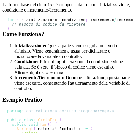
La forma base del ciclo
è composta da tre parti: inizializzazione,
for
condizione e incremento/decremento.
for
(
inizializzazione
;
 condizione
;
 incremento
/
decreme
// blocco di codice da ripetere
}
Come Funziona?
Inizializzazione:
Questa parte viene eseguita una volta
all'inizio. Viene generalmente usata per dichiarare e
inizializzare la variabile di controllo.
Condizione:
Prima di ogni iterazione, la condizione viene
valutata. Se è vera, il blocco di codice viene eseguito.
Altrimenti, il ciclo termina.
Incremento/Decremento:
Dopo ogni iterazione, questa parte
viene eseguita, consentendo l'aggiornamento della variabile di
controllo.
Esempio Pratico
package
com
.
caffeinealgorithm
.
programaremjava
;
public
class
CicloFor
{
public
void
Run
(
)
{
String
[
]
 materialiScolastici 
=
{