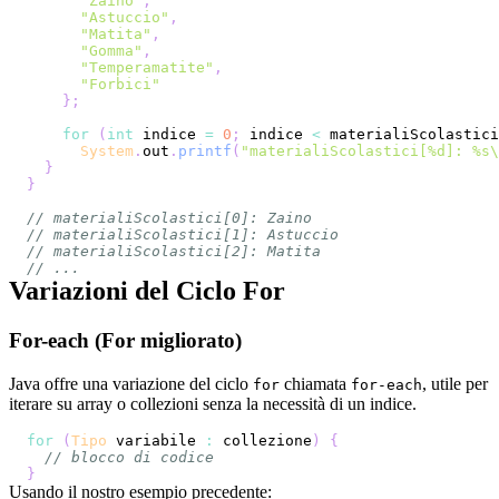
"Zaino"
,
"Astuccio"
,
"Matita"
,
"Gomma"
,
"Temperamatite"
,
"Forbici"
}
;
for
(
int
 indice 
=
0
;
 indice 
<
 materialiScolastici
System
.
out
.
printf
(
"materialiScolastici[%d]: %s\
}
}
// materialiScolastici[0]: Zaino
// materialiScolastici[1]: Astuccio
// materialiScolastici[2]: Matita
// ...
Variazioni del Ciclo For
For-each (For migliorato)
Java offre una variazione del ciclo
chiamata
, utile per
for
for-each
iterare su array o collezioni senza la necessità di un indice.
for
(
Tipo
 variabile 
:
 collezione
)
{
// blocco di codice
}
Usando il nostro esempio precedente: