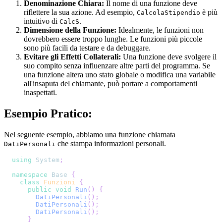
Denominazione Chiara:
Il nome di una funzione deve
riflettere la sua azione. Ad esempio,
è più
CalcolaStipendio
intuitivo di
.
CalcS
Dimensione della Funzione:
Idealmente, le funzioni non
dovrebbero essere troppo lunghe. Le funzioni più piccole
sono più facili da testare e da debuggare.
Evitare gli Effetti Collaterali:
Una funzione deve svolgere il
suo compito senza influenzare altre parti del programma. Se
una funzione altera uno stato globale o modifica una variabile
all'insaputa del chiamante, può portare a comportamenti
inaspettati.
Esempio Pratico:
Nel seguente esempio, abbiamo una funzione chiamata
che stampa informazioni personali.
DatiPersonali
using
System
;
namespace
Base
{
class
Funzioni
{
public
void
Run
(
)
{
DatiPersonali
(
)
;
DatiPersonali
(
)
;
DatiPersonali
(
)
;
}