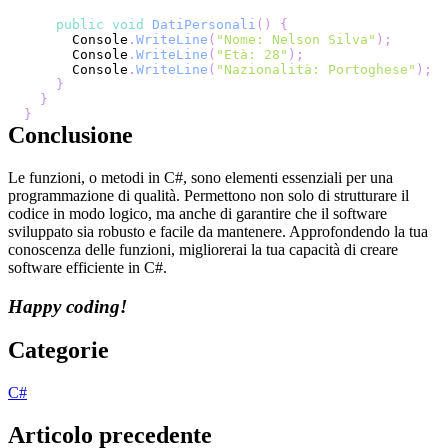
public
void
DatiPersonali
(
)
{
      Console
.
WriteLine
(
"Nome: Nelson Silva"
)
;
      Console
.
WriteLine
(
"Età: 28"
)
;
      Console
.
WriteLine
(
"Nazionalità: Portoghese"
)
;
}
}
}
Conclusione
Le funzioni, o metodi in C#, sono elementi essenziali per una
programmazione di qualità. Permettono non solo di strutturare il
codice in modo logico, ma anche di garantire che il software
sviluppato sia robusto e facile da mantenere. Approfondendo la tua
conoscenza delle funzioni, migliorerai la tua capacità di creare
software efficiente in C#.
Happy coding!
Categorie
C#
Articolo precedente