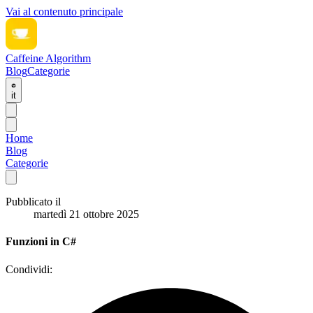
Vai al contenuto principale
Caffeine Algorithm
Blog
Categorie
it
Home
Blog
Categorie
Pubblicato il
martedì 21 ottobre 2025
Funzioni in C#
Condividi: