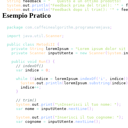
String
 feedback 
=
"   Questo è un ottimo prodotto!   
System
.
out
.
println
(
"Feedback prima del trim(): '"
+
 f
System
.
out
.
println
(
"Feedback dopo il trim(): '"
+
 fee
Esempio Pratico
package
com
.
caffeinealgorithm
.
programaremjava
;
import
java
.
util
.
Scanner
;
public
class
MetodiII
{
private
String
 loremIpsum 
=
"Lorem ipsum dolor sit 
private
Scanner
 inputUtente 
=
new
Scanner
(
System
.
in
public
void
Run
(
)
{
// indexOf()
var
 indice 
=
0
;
while
(
(
indice 
=
 loremIpsum
.
indexOf
(
'i'
,
 indice
)
)
System
.
out
.
println
(
loremIpsum
.
substring
(
indice
)
      indice
++
;
}
// trim()
System
.
out
.
print
(
"\nInserisci il tuo nome: "
)
;
var
 nome 
=
 inputUtente
.
nextLine
(
)
;
System
.
out
.
print
(
"Inserisci il tuo cognome: "
)
;
var
 cognome 
=
 inputUtente
.
nextLine
(
)
;