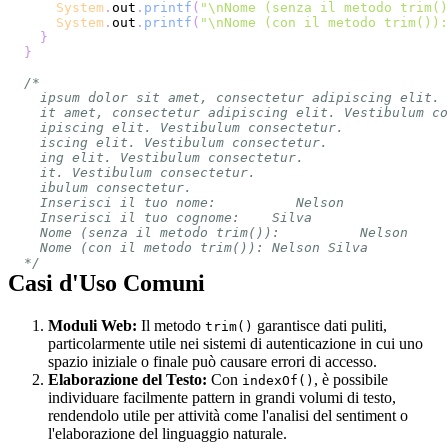
System
.
out
.
printf
(
"\nNome (senza il metodo trim()
System
.
out
.
printf
(
"\nNome (con il metodo trim()):
}
}
*/
Casi d'Uso Comuni
Moduli Web:
Il metodo
garantisce dati puliti,
trim()
particolarmente utile nei sistemi di autenticazione in cui uno
spazio iniziale o finale può causare errori di accesso.
Elaborazione del Testo:
Con
, è possibile
indexOf()
individuare facilmente pattern in grandi volumi di testo,
rendendolo utile per attività come l'analisi del sentiment o
l'elaborazione del linguaggio naturale.