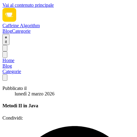
Vai al contenuto principale
Caffeine Algorithm
Blog
Categorie
it
Home
Blog
Categorie
Pubblicato il
lunedì 2 marzo 2026
Metodi II in Java
Condividi: