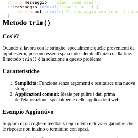
String
 messaggio 
=
"Ciao, come stai?"
;
if
(
messaggio
.
indexOf
(
"Ciao"
)
!=
-
1
)
{
System
.
out
.
println
(
"Il messaggio contiene il salu
}
Metodo
trim()
Cos'è?
Quando si lavora con le stringhe, specialmente quelle provenienti da
input esterni, possono esserci spazi indesiderati all'inizio e alla fine.
Il metodo
è la soluzione a questo problema.
trim()
Caratteristiche
Semplicità:
Funziona senza argomenti e restituisce una nuova
stringa.
Applicazioni comuni:
Ideale per pulire i dati prima
dell'elaborazione, specialmente nelle applicazioni web.
Esempio Aggiuntivo
Supponi di raccogliere feedback dagli utenti e di voler garantire che
le risposte non inizino o terminino con spazi.