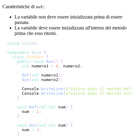
Caratteristiche di
:
out
La variabile non deve essere inizializzata prima di essere
passata.
La variabile deve essere inizializzata all'interno del metodo
prima che esso ritorni.
using
System
;
namespace
Base
{
class
RefEOut
{
public
void
Run
(
)
{
int
 numero1 
=
0
,
 numero2
;
Ref
(
ref
 numero1
)
;
Out
(
out
 numero2
)
;
      Console
.
WriteLine
(
$"Valore dopo il metodo Ref: 
      Console
.
WriteLine
(
$"Valore dopo il metodo Out: 
}
void
Ref
(
ref
int
 num
)
{
      num 
=
2
;
}
void
Out
(
out
int
 num
)
{
      num 
=
3
;
}