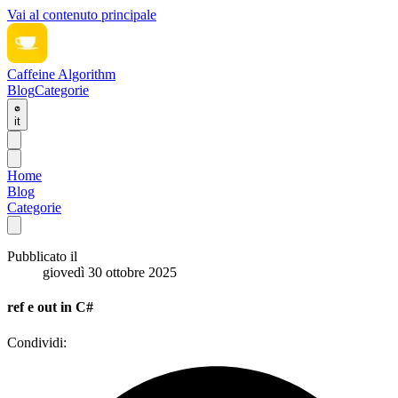
Vai al contenuto principale
Caffeine Algorithm
Blog
Categorie
it
Home
Blog
Categorie
Pubblicato il
giovedì 30 ottobre 2025
ref e out in C#
Condividi: