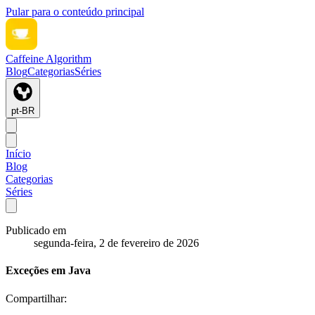
Pular para o conteúdo principal
Caffeine Algorithm
Blog
Categorias
Séries
pt-BR
Início
Blog
Categorias
Séries
Publicado em
segunda-feira, 2 de fevereiro de 2026
Exceções em Java
Compartilhar: