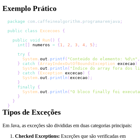
Exemplo Prático
package
com
.
caffeinealgorithm
.
programaremjava
;
public
class
Excecoes
{
public
void
Run
(
)
{
int
[
]
 numeros 
=
{
1
,
2
,
3
,
4
,
5
}
;
try
{
System
.
out
.
printf
(
"Conteúdo do elemento: %d\n"
,
}
catch
(
ArrayIndexOutOfBoundsException
 excecao
)
System
.
out
.
println
(
"Índice do array fora dos li
}
catch
(
Exception
 excecao
)
{
System
.
out
.
println
(
excecao
)
;
}
finally
{
System
.
out
.
println
(
"O bloco finally foi executa
}
}
}
Tipos de Exceções
Em Java, as exceções são divididas em duas categorias principais:
Checked Exceptions:
Exceções que são verificadas em