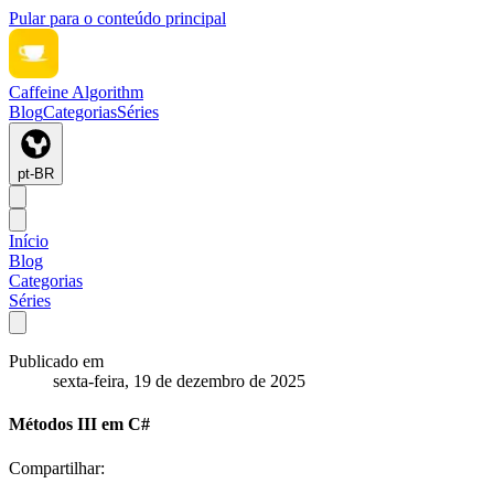
Pular para o conteúdo principal
Caffeine Algorithm
Blog
Categorias
Séries
pt-BR
Início
Blog
Categorias
Séries
Publicado em
sexta-feira, 19 de dezembro de 2025
Métodos III em C#
Compartilhar: