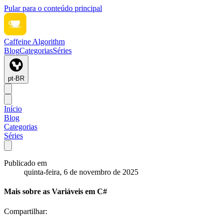
Pular para o conteúdo principal
Caffeine Algorithm
Blog
Categorias
Séries
pt-BR
Início
Blog
Categorias
Séries
Publicado em
quinta-feira, 6 de novembro de 2025
Mais sobre as Variáveis em C#
Compartilhar: