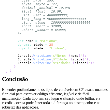
      */
var
 nome 
=
"Mariana"
;
dynamic
 idade 
=
28
;
object
 cidade 
=
"Lisboa"
;
      Console
.
WriteLine
(
$"Nome: 
{
nome
}
"
)
;
      Console
.
WriteLine
(
$"Idade: 
{
idade
}
"
)
;
      Console
.
WriteLine
(
$"Cidade: 
{
cidade
}
"
)
;
}
}
}
Conclusão
Entender profundamente os tipos de variáveis em C# e suas nuances
é crucial para escrever código eficiente, legível e de fácil
manutenção. Cada tipo tem seu lugar e situação onde brilha, e a
escolha correta pode fazer toda a diferença no desempenho e na
robustez das aplicações.