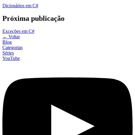
Dicionários em C#
Próxima publicação
Exceções em C#
←
Voltar
Blog
Categorias
Séries
YouTube