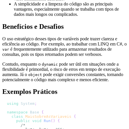
A simplicidade e a limpeza do código são as principais
vantagens, especialmente quando se trabalha com tipos de
dados mais longos ou complicados.
Benefícios e Desafios
O uso estratégico desses tipos de variáveis pode trazer clareza e
eficiência ao código. Por exemplo, ao trabalhar com LINQ em C#, o
é frequentemente utilizado para armazenar resultados de
var
consultas, pois os tipos retornados podem ser verbosos.
Contudo, enquanto o
pode ser útil em situações onde a
dynamic
flexibilidade é primordial, o risco de erros em tempo de execução
aumenta. Já o
pode exigir conversões constantes, tornando
object
potencialmente o código mais complexo e menos eficiente.
Exemplos Práticos
using
System
;
namespace
Base
{
class
MaisSobreAsVariaveis
{
public
void
Run
(
)
{