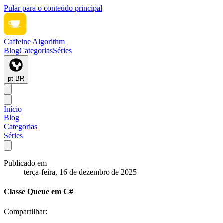
Pular para o conteúdo principal
Caffeine Algorithm
Blog
Categorias
Séries
pt-BR
Início
Blog
Categorias
Séries
Publicado em
terça-feira, 16 de dezembro de 2025
Classe Queue em C#
Compartilhar: