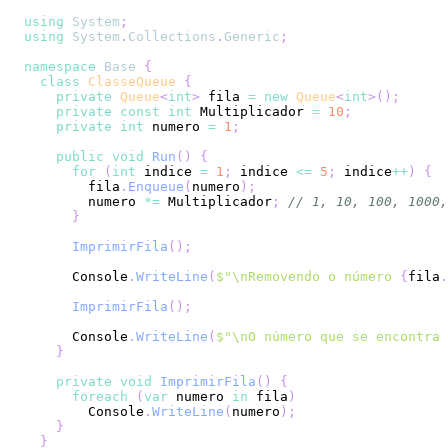
using
System
;
using
System
.
Collections
.
Generic
;
namespace
Base
{
class
ClasseQueue
{
private
Queue
<
int
>
 fila 
=
new
Queue
<
int
>
(
)
;
private
const
int
 Multiplicador 
=
10
;
private
int
 numero 
=
1
;
public
void
Run
(
)
{
for
(
int
 indice 
=
1
;
 indice 
<=
5
;
 indice
++
)
{
        fila
.
Enqueue
(
numero
)
;
        numero 
*=
 Multiplicador
;
// 1, 10, 100, 1000,
}
ImprimirFila
(
)
;
      Console
.
WriteLine
(
$"\nRemovendo o número 
{
fila
.
ImprimirFila
(
)
;
      Console
.
WriteLine
(
$"\nO número que se encontra 
}
private
void
ImprimirFila
(
)
{
foreach
(
var
 numero 
in
 fila
)
        Console
.
WriteLine
(
numero
)
;
}
}