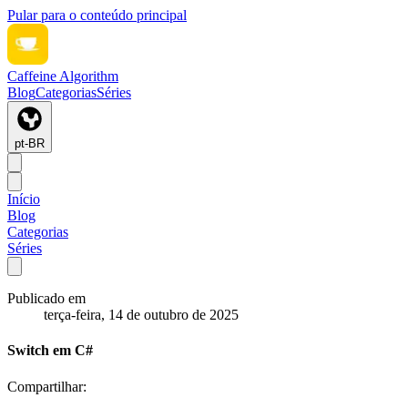
Pular para o conteúdo principal
Caffeine Algorithm
Blog
Categorias
Séries
pt-BR
Início
Blog
Categorias
Séries
Publicado em
terça-feira, 14 de outubro de 2025
Switch em C#
Compartilhar: