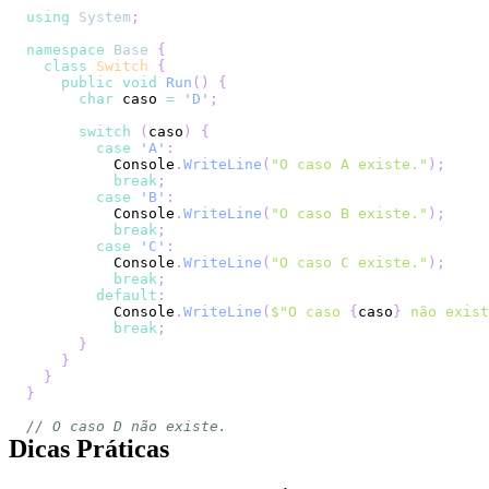
using
System
;
namespace
Base
{
class
Switch
{
public
void
Run
(
)
{
char
 caso 
=
'D'
;
switch
(
caso
)
{
case
'A'
:
          Console
.
WriteLine
(
"O caso A existe."
)
;
break
;
case
'B'
:
          Console
.
WriteLine
(
"O caso B existe."
)
;
break
;
case
'C'
:
          Console
.
WriteLine
(
"O caso C existe."
)
;
break
;
default
:
          Console
.
WriteLine
(
$"O caso 
{
caso
}
 não exist
break
;
}
}
}
}
// O caso D não existe.
Dicas Práticas