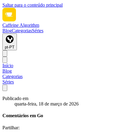
Saltar para o conteúdo principal
Caffeine Algorithm
Blog
Categorias
Séries
pt-PT
Início
Blog
Categorias
Séries
Publicado em
quarta-feira, 18 de março de 2026
Comentários em Go
Partilhar: