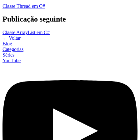
Classe Thread em C#
Publicação seguinte
Classe ArrayList em C#
←
Voltar
Blog
Categorias
Séries
YouTube