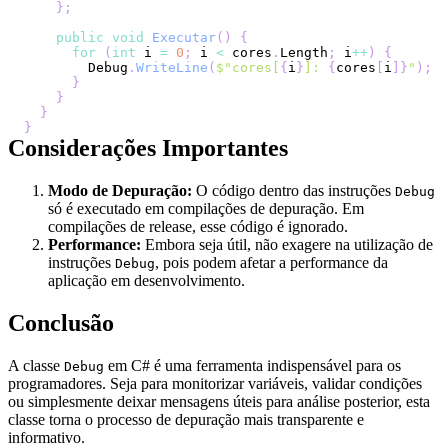
}
;
public
void
Executar
(
)
{
for
(
int
 i 
=
0
;
 i 
<
 cores
.
Length
;
 i
++
)
{
        Debug
.
WriteLine
(
$"cores[
{
i
}
]: 
{
cores
[
i
]
}
"
)
;
}
}
}
}
Considerações Importantes
Modo de Depuração:
O código dentro das instruções
Debug
só é executado em compilações de depuração. Em
compilações de release, esse código é ignorado.
Performance:
Embora seja útil, não exagere na utilização de
instruções
, pois podem afetar a performance da
Debug
aplicação em desenvolvimento.
Conclusão
A classe
em C# é uma ferramenta indispensável para os
Debug
programadores. Seja para monitorizar variáveis, validar condições
ou simplesmente deixar mensagens úteis para análise posterior, esta
classe torna o processo de depuração mais transparente e
informativo.