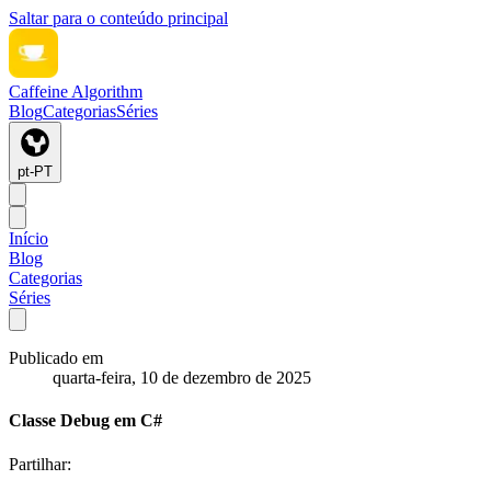
Saltar para o conteúdo principal
Caffeine Algorithm
Blog
Categorias
Séries
pt-PT
Início
Blog
Categorias
Séries
Publicado em
quarta-feira, 10 de dezembro de 2025
Classe Debug em C#
Partilhar: