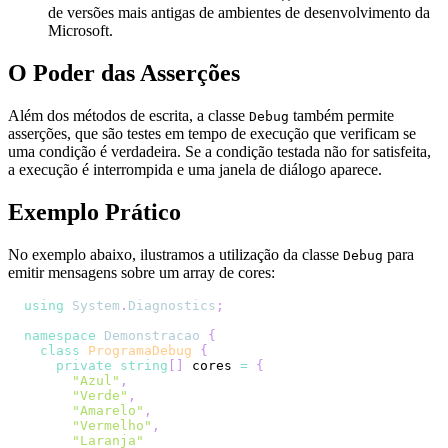
de versões mais antigas de ambientes de desenvolvimento da
Microsoft.
O Poder das Asserções
Além dos métodos de escrita, a classe
também permite
Debug
asserções, que são testes em tempo de execução que verificam se
uma condição é verdadeira. Se a condição testada não for satisfeita,
a execução é interrompida e uma janela de diálogo aparece.
Exemplo Prático
No exemplo abaixo, ilustramos a utilização da classe
para
Debug
emitir mensagens sobre um array de cores:
using
System
.
Diagnostics
;
namespace
Demonstracao
{
class
ProgramaDebug
{
private
string
[
]
 cores 
=
{
"Azul"
,
"Verde"
,
"Amarelo"
,
"Vermelho"
,
"Laranja"