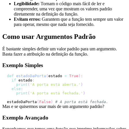
Legibilidade:
Tornam o código mais fácil de ler e
compreender, uma vez que mostram os valores padrão
diretamente na definição da função.
Evitam erros:
Garantem que a função tem sempre um valor
para operar, mesmo que nada seja fornecido.
Como usar Argumentos Padrão
É bastante simples definir um valor padrão para um argumento.
Basta fazer a atribuição na definição da função.
Exemplo Simples
def
estadoDaPorta
(
estado 
=
True
)
:
if
 estado
:
print
(
'A porta está aberta.'
)
else
:
print
(
'A porta está fechada.'
)
estadoDaPorta
(
False
)
# A porta está fechada.
Mas e se quisermos usar mais de um argumento padrão?
Exemplo Avançado
Suponhamos que temos uma função que imprime informações sobre