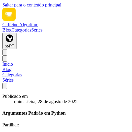
Saltar para o conteúdo principal
Caffeine Algorithm
Blog
Categorias
Séries
pt-PT
Início
Blog
Categorias
Séries
Publicado em
quinta-feira, 28 de agosto de 2025
Argumentos Padrão em Python
Partilhar: