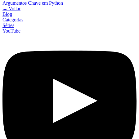
Argumentos Chave em Python
←
Voltar
Blog
Categorias
Séries
YouTube