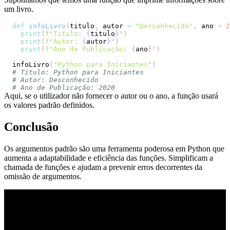
um livro.
def
infoLivro
(
titulo
,
 autor 
=
"Desconhecido"
,
 ano 
=
2
print
(
f"Titulo: 
{
titulo
}
"
)
print
(
f"Autor: 
{
autor
}
"
)
print
(
f"Ano de Publicação: 
{
ano
}
"
)
infoLivro
(
"Python para Iniciantes"
)
# Titulo: Python para Iniciantes
# Autor: Desconhecido
# Ano de Publicação: 2020
Aqui, se o utilizador não fornecer o autor ou o ano, a função usará
os valores padrão definidos.
Conclusão
Os argumentos padrão são uma ferramenta poderosa em Python que
aumenta a adaptabilidade e eficiência das funções. Simplificam a
chamada de funções e ajudam a prevenir erros decorrentes da
omissão de argumentos.