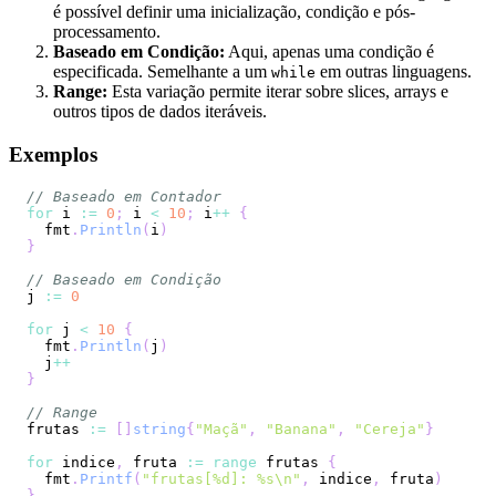
é possível definir uma inicialização, condição e pós-
processamento.
Baseado em Condição:
Aqui, apenas uma condição é
especificada. Semelhante a um
em outras linguagens.
while
Range:
Esta variação permite iterar sobre slices, arrays e
outros tipos de dados iteráveis.
Exemplos
// Baseado em Contador
for
 i 
:=
0
;
 i 
<
10
;
 i
++
{
  fmt
.
Println
(
i
)
}
// Baseado em Condição
j 
:=
0
for
 j 
<
10
{
  fmt
.
Println
(
j
)
  j
++
}
// Range
frutas 
:=
[
]
string
{
"Maçã"
,
"Banana"
,
"Cereja"
}
for
 indice
,
 fruta 
:=
range
 frutas 
{
  fmt
.
Printf
(
"frutas[%d]: %s\n"
,
 indice
,
 fruta
)
}