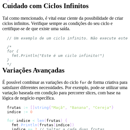
Cuidado com Ciclos Infinitos
Tal como mencionado, é vital estar ciente da possibilidade de criar
ciclos infinitos. Verifique sempre as condições do seu ciclo e
certifique-se de que existe uma saída.
// Um exemplo de um ciclo infinito. Não execute este 
*/
Variações Avançadas
É possível combinar as variações do ciclo
de forma criativa para
for
satisfazer diferentes necessidades. Por exemplo, pode-se utilizar uma
variação baseada em condição para percorrer slices, com base na
lógica de negócio específica.
frutas 
:=
[
]
string
{
"Maçã"
,
"Banana"
,
"Cereja"
}
indice 
:=
0
for
 indice 
<
len
(
frutas
)
{
  fmt
.
Println
(
frutas
[
indice
]
)
  indice 
+=
2
// Saltar a cada duas frutas