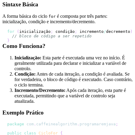
Sintaxe Básica
A forma básica do ciclo
é composta por três partes:
for
inicialização, condição e incremento/decremento.
for
(
inicialização
;
 condição
;
 incremento
/
decremento
)
// bloco de código a ser repetido
}
Como Funciona?
Inicialização:
Esta parte é executada uma vez no início. É
geralmente utilizada para declarar e inicializar a variável de
controlo.
Condição:
Antes de cada iteração, a condição é avaliada. Se
for verdadeira, o bloco de código é executado. Caso contrário,
o ciclo termina.
Incremento/Decremento:
Após cada iteração, esta parte é
executada, permitindo que a variável de controlo seja
atualizada.
Exemplo Prático
package
com
.
caffeinealgorithm
.
programaremjava
;
public
class
CicloFor
{