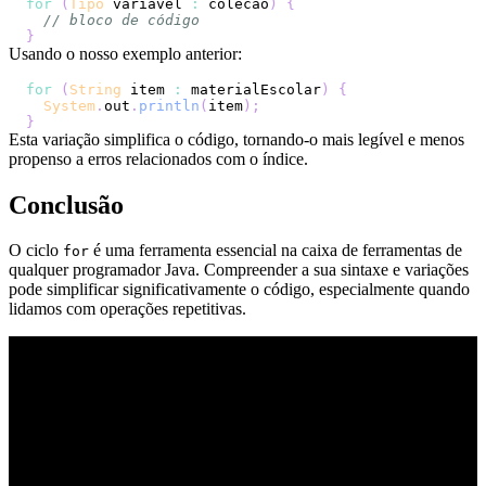
for
(
Tipo
 variavel 
:
 colecao
)
{
// bloco de código
}
Usando o nosso exemplo anterior:
for
(
String
 item 
:
 materialEscolar
)
{
System
.
out
.
println
(
item
)
;
}
Esta variação simplifica o código, tornando-o mais legível e menos
propenso a erros relacionados com o índice.
Conclusão
O ciclo
é uma ferramenta essencial na caixa de ferramentas de
for
qualquer programador Java. Compreender a sua sintaxe e variações
pode simplificar significativamente o código, especialmente quando
lidamos com operações repetitivas.