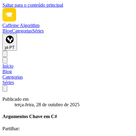
Saltar para o conteúdo principal
Caffeine Algorithm
Blog
Categorias
Séries
pt-PT
Início
Blog
Categorias
Séries
Publicado em
terça-feira, 28 de outubro de 2025
Argumentos Chave em C#
Partilhar: