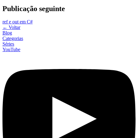
Publicação seguinte
ref e out em C#
←
Voltar
Blog
Categorias
Séries
YouTube