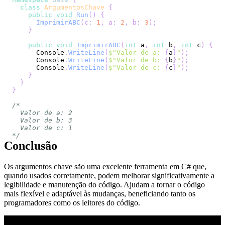
class
ArgumentosChave
{
public
void
Run
(
)
{
ImprimirABC
(
c
:
1
,
a
:
2
,
b
:
3
)
;
}
public
void
ImprimirABC
(
int
 a
,
int
 b
,
int
 c
)
{
      Console
.
WriteLine
(
$"Valor de a: 
{
a
}
"
)
;
      Console
.
WriteLine
(
$"Valor de b: 
{
b
}
"
)
;
      Console
.
WriteLine
(
$"Valor de c: 
{
c
}
"
)
;
}
}
}
*/
Conclusão
Os argumentos chave são uma excelente ferramenta em C# que,
quando usados corretamente, podem melhorar significativamente a
legibilidade e manutenção do código. Ajudam a tornar o código
mais flexível e adaptável às mudanças, beneficiando tanto os
programadores como os leitores do código.