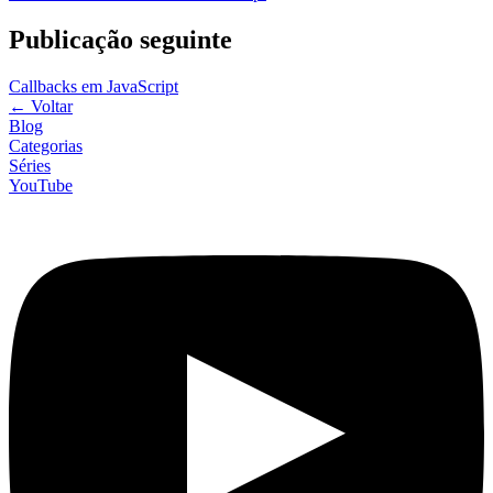
Publicação seguinte
Callbacks em JavaScript
←
Voltar
Blog
Categorias
Séries
YouTube