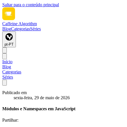
Saltar para o conteúdo principal
Caffeine Algorithm
Blog
Categorias
Séries
pt-PT
Início
Blog
Categorias
Séries
Publicado em
sexta-feira, 29 de maio de 2026
Módulos e Namespaces em JavaScript
Partilhar: