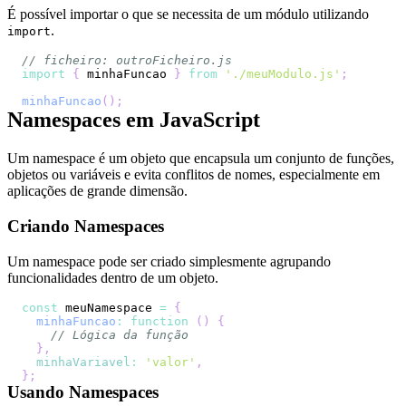
É possível importar o que se necessita de um módulo utilizando
.
import
// ficheiro: outroFicheiro.js
import
{
 minhaFuncao 
}
from
'./meuModulo.js'
;
minhaFuncao
(
)
;
Namespaces em JavaScript
Um namespace é um objeto que encapsula um conjunto de funções,
objetos ou variáveis e evita conflitos de nomes, especialmente em
aplicações de grande dimensão.
Criando Namespaces
Um namespace pode ser criado simplesmente agrupando
funcionalidades dentro de um objeto.
const
 meuNamespace 
=
{
minhaFuncao
:
function
(
)
{
// Lógica da função
}
,
minhaVariavel
:
'valor'
,
}
;
Usando Namespaces