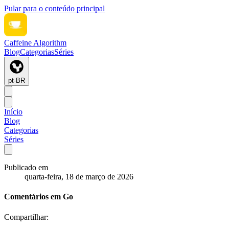
Pular para o conteúdo principal
Caffeine Algorithm
Blog
Categorias
Séries
pt-BR
Início
Blog
Categorias
Séries
Publicado em
quarta-feira, 18 de março de 2026
Comentários em Go
Compartilhar: