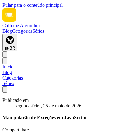
Pular para o conteúdo principal
Caffeine Algorithm
Blog
Categorias
Séries
pt-BR
Início
Blog
Categorias
Séries
Publicado em
segunda-feira, 25 de maio de 2026
Manipulação de Exceções em JavaScript
Compartilhar: