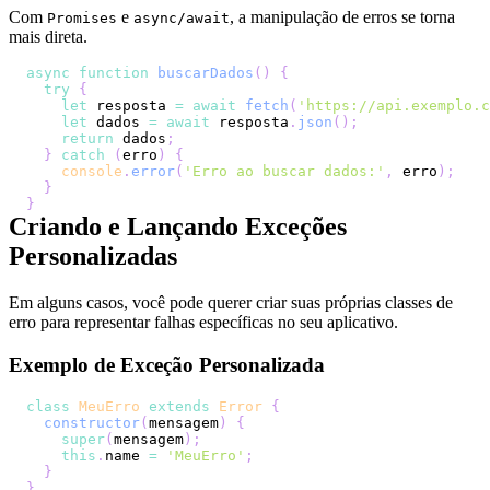
Com
e
, a manipulação de erros se torna
Promises
async/await
mais direta.
async
function
buscarDados
(
)
{
try
{
let
 resposta 
=
await
fetch
(
'https://api.exemplo.c
let
 dados 
=
await
 resposta
.
json
(
)
;
return
 dados
;
}
catch
(
erro
)
{
console
.
error
(
'Erro ao buscar dados:'
,
 erro
)
;
}
}
Criando e Lançando Exceções
Personalizadas
Em alguns casos, você pode querer criar suas próprias classes de
erro para representar falhas específicas no seu aplicativo.
Exemplo de Exceção Personalizada
class
MeuErro
extends
Error
{
constructor
(
mensagem
)
{
super
(
mensagem
)
;
this
.
name
=
'MeuErro'
;
}
}