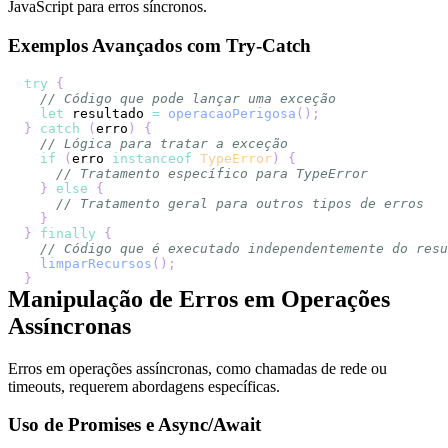
JavaScript para erros síncronos.
Exemplos Avançados com Try-Catch
try
{
// Código que pode lançar uma exceção
let
 resultado 
=
operacaoPerigosa
(
)
;
}
catch
(
erro
)
{
// Lógica para tratar a exceção
if
(
erro 
instanceof
TypeError
)
{
// Tratamento específico para TypeError
}
else
{
// Tratamento geral para outros tipos de erros
}
}
finally
{
// Código que é executado independentemente do resu
limparRecursos
(
)
;
}
Manipulação de Erros em Operações
Assíncronas
Erros em operações assíncronas, como chamadas de rede ou
timeouts, requerem abordagens específicas.
Uso de Promises e Async/Await