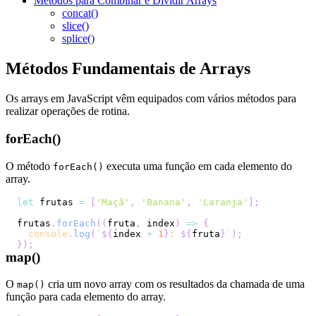
Métodos para Combinar e Dividir Arrays
concat()
slice()
splice()
Métodos Fundamentais de Arrays
Os arrays em JavaScript vêm equipados com vários métodos para
realizar operações de rotina.
forEach()
O método
executa uma função em cada elemento do
forEach()
array.
let
 frutas 
=
[
'Maçã'
,
'Banana'
,
'Laranja'
]
;
frutas
.
forEach
(
(
fruta
,
 index
)
=>
{
console
.
log
(
`
${
index 
+
1
}
: 
${
fruta
}
`
)
;
}
)
;
map()
O
cria um novo array com os resultados da chamada de uma
map()
função para cada elemento do array.