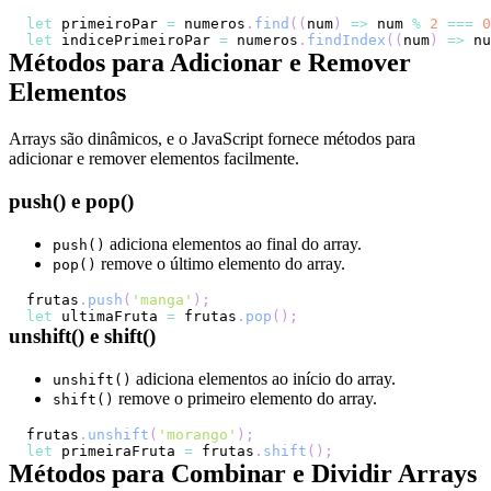
let
 primeiroPar 
=
 numeros
.
find
(
(
num
)
=>
 num 
%
2
===
0
let
 indicePrimeiroPar 
=
 numeros
.
findIndex
(
(
num
)
=>
 nu
Métodos para Adicionar e Remover
Elementos
Arrays são dinâmicos, e o JavaScript fornece métodos para
adicionar e remover elementos facilmente.
push() e pop()
adiciona elementos ao final do array.
push()
remove o último elemento do array.
pop()
frutas
.
push
(
'manga'
)
;
let
 ultimaFruta 
=
 frutas
.
pop
(
)
;
unshift() e shift()
adiciona elementos ao início do array.
unshift()
remove o primeiro elemento do array.
shift()
frutas
.
unshift
(
'morango'
)
;
let
 primeiraFruta 
=
 frutas
.
shift
(
)
;
Métodos para Combinar e Dividir Arrays