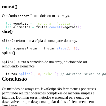
concat()
O método
une dois ou mais arrays.
concat()
let
 vegetais 
=
[
'cenoura'
,
'batata'
]
;
let
 alimentos 
=
 frutas
.
concat
(
vegetais
)
;
slice()
retorna uma cópia de uma parte do array.
slice()
let
 algumasFrutas 
=
 frutas
.
slice
(
1
,
3
)
;
splice()
altera o conteúdo de um array, adicionando ou
splice()
removendo elementos.
frutas
.
splice
(
1
,
0
,
'kiwi'
)
;
// Adiciona 'kiwi' na po
Conclusão
Os métodos de arrays em JavaScript são ferramentas poderosas,
permitindo realizar operações complexas de maneira simples e
intuitiva. Dominar esses métodos é essencial para qualquer
desenvolvedor que deseja manipular dados eficientemente em
JavaScript.