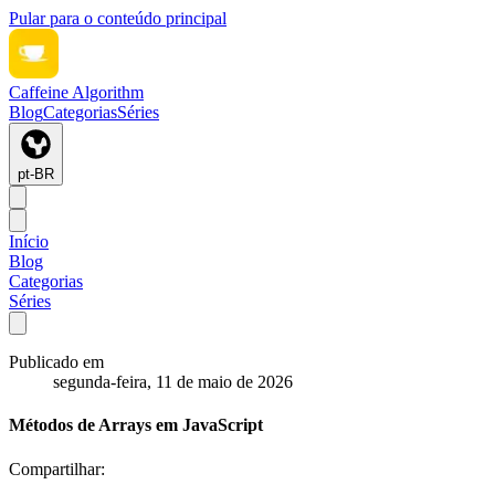
Pular para o conteúdo principal
Caffeine Algorithm
Blog
Categorias
Séries
pt-BR
Início
Blog
Categorias
Séries
Publicado em
segunda-feira, 11 de maio de 2026
Métodos de Arrays em JavaScript
Compartilhar: