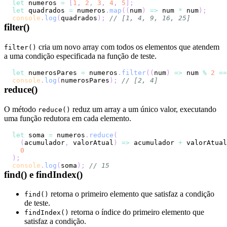
let
 numeros 
=
[
1
,
2
,
3
,
4
,
5
]
;
let
 quadrados 
=
 numeros
.
map
(
(
num
)
=>
 num 
*
 num
)
;
console
.
log
(
quadrados
)
;
// [1, 4, 9, 16, 25]
filter()
cria um novo array com todos os elementos que atendem
filter()
a uma condição especificada na função de teste.
let
 numerosPares 
=
 numeros
.
filter
(
(
num
)
=>
 num 
%
2
==
console
.
log
(
numerosPares
)
;
// [2, 4]
reduce()
O método
reduz um array a um único valor, executando
reduce()
uma função redutora em cada elemento.
let
 soma 
=
 numeros
.
reduce
(
(
acumulador
,
 valorAtual
)
=>
 acumulador 
+
 valorAtual
0
)
;
console
.
log
(
soma
)
;
// 15
find() e findIndex()
retorna o primeiro elemento que satisfaz a condição
find()
de teste.
retorna o índice do primeiro elemento que
findIndex()
satisfaz a condição.