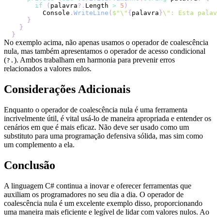
if
(
palavra
?.
Length 
>
5
)
        Console
.
WriteLine
(
$"\"
{
palavra
}
\": Esta palav
}
}
}
No exemplo acima, não apenas usamos o operador de coalescência
nula, mas também apresentamos o operador de acesso condicional
(
). Ambos trabalham em harmonia para prevenir erros
?.
relacionados a valores nulos.
Considerações Adicionais
Enquanto o operador de coalescência nula é uma ferramenta
incrivelmente útil, é vital usá-lo de maneira apropriada e entender os
cenários em que é mais eficaz. Não deve ser usado como um
substituto para uma programação defensiva sólida, mas sim como
um complemento a ela.
Conclusão
A linguagem C# continua a inovar e oferecer ferramentas que
auxiliam os programadores no seu dia a dia. O operador de
coalescência nula é um excelente exemplo disso, proporcionando
uma maneira mais eficiente e legível de lidar com valores nulos. Ao