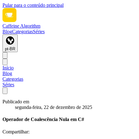
Pular para o conteúdo principal
Caffeine Algorithm
Blog
Categorias
Séries
pt-BR
Início
Blog
Categorias
Séries
Publicado em
segunda-feira, 22 de dezembro de 2025
Operador de Coalescência Nula em C#
Compartilhar: