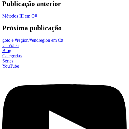
Publicação anterior
Métodos III em C#
Próxima publicação
goto e #region/#endregion em C#
←
Voltar
Blog
Categorias
Séries
YouTube