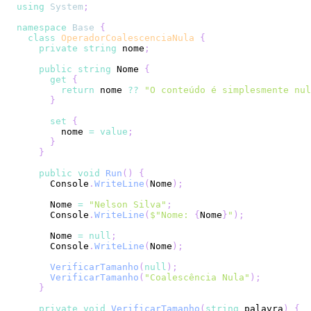
using
System
;
namespace
Base
{
class
OperadorCoalescenciaNula
{
private
string
 nome
;
public
string
 Nome 
{
get
{
return
 nome 
??
"O conteúdo é simplesmente nul
}
set
{
        nome 
=
value
;
}
}
public
void
Run
(
)
{
      Console
.
WriteLine
(
Nome
)
;
      Nome 
=
"Nelson Silva"
;
      Console
.
WriteLine
(
$"Nome: 
{
Nome
}
"
)
;
      Nome 
=
null
;
      Console
.
WriteLine
(
Nome
)
;
VerificarTamanho
(
null
)
;
VerificarTamanho
(
"Coalescência Nula"
)
;
}
private
void
VerificarTamanho
(
string
 palavra
)
{