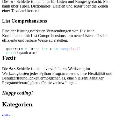
Die
-Schleife ist nicht nur für Listen und Ranges gedacht. Man
for
kann über Tupel, Dictionaries, Dateien und sogar über die Zeilen
einer Textdatei iterieren.
List Comprehensions
Eine der leistungsstärksten Verwendungen von
ist in
for
Kombination mit List Comprehensions, um neue Listen auf sehr
effiziente und lesbare Weise zu erstellen.
quadrate 
=
[
x
**
2
for
 x 
in
range
(
10
)
]
print
(
quadrate
)
Fazit
Die
-Schleife ist ein unverzichtbares Werkzeug im
for
Werkzeugkasten jedes Python-Programmierers. Ihre Flexibilität und
Benutzerfreundlichkeit ermöglichen es, eine Vielzahl gängiger
Programmieraufgaben effektiv zu bewältigen.
Happy coding!
Kategorien
python