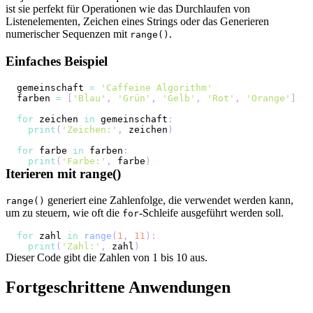
ist sie perfekt für Operationen wie das Durchlaufen von
Listenelementen, Zeichen eines Strings oder das Generieren
numerischer Sequenzen mit
.
range()
Einfaches Beispiel
gemeinschaft 
=
'Caffeine Algorithm'
farben 
=
[
'Blau'
,
'Grün'
,
'Gelb'
,
'Rot'
,
'Orange'
]
for
 zeichen 
in
 gemeinschaft
:
print
(
'Zeichen:'
,
 zeichen
)
for
 farbe 
in
 farben
:
print
(
'Farbe:'
,
 farbe
)
Iterieren mit range()
generiert eine Zahlenfolge, die verwendet werden kann,
range()
um zu steuern, wie oft die
-Schleife ausgeführt werden soll.
for
for
 zahl 
in
range
(
1
,
11
)
:
print
(
'Zahl:'
,
 zahl
)
Dieser Code gibt die Zahlen von 1 bis 10 aus.
Fortgeschrittene Anwendungen